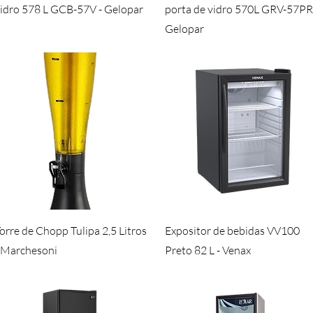
idro 578 L GCB-57V - Gelopar
porta de vidro 570L GRV-57PR
Gelopar
Visualização rápida
Visualização rápida
orre de Chopp Tulipa 2,5 Litros
Expositor de bebidas VV100
 Marchesoni
Preto 82 L - Venax