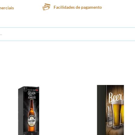
Facilidades de pagamento
erciais
te
Lanchonete
Padaria
Confeitaria
Sorveteria