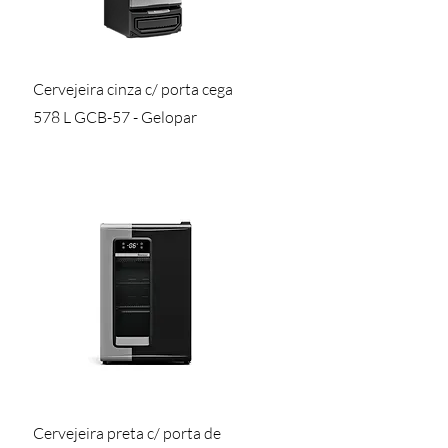
Visualização rápida
Cervejeira cinza c/ porta cega
578 L GCB-57 - Gelopar
Visualização rápida
Cervejeira preta c/ porta de