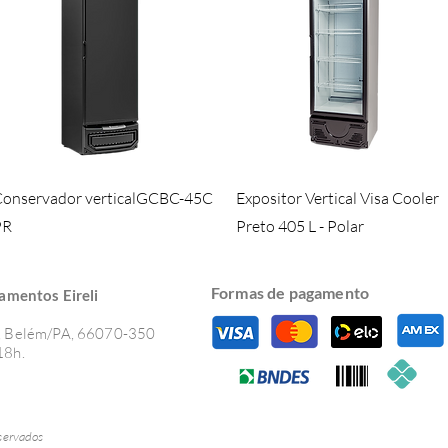
Visualização rápida
Visualização rápida
onservador verticalGCBC-45C
Expositor Vertical Visa Cooler
PR
Preto 405 L - Polar
Formas de pagamento
amentos Eir
eli
os, Belém/PA, 66070-350
18h.
servados