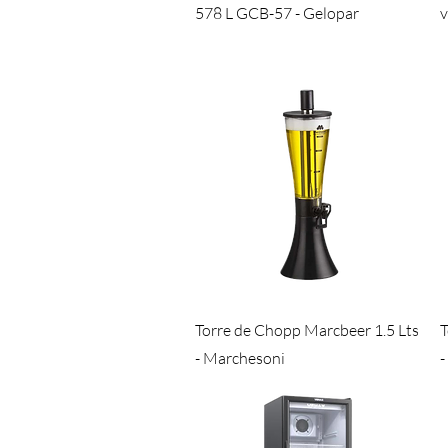
578 L GCB-57 - Gelopar
v
Visualização rápida
Torre de Chopp Marcbeer 1.5 Lts
T
- Marchesoni
-