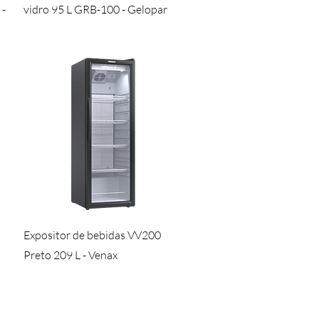
 -
vidro 95 L GRB-100 - Gelopar
Visualização rápida
Expositor de bebidas VV200
Preto 209 L - Venax