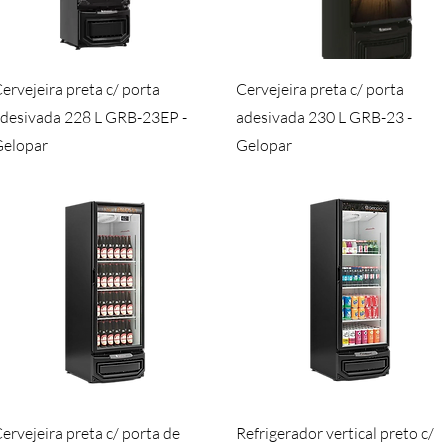
Visualização rápida
Visualização rápida
ervejeira preta c/ porta
Cervejeira preta c/ porta
desivada 228 L GRB-23EP -
adesivada 230 L GRB-23 -
elopar
Gelopar
Visualização rápida
Visualização rápida
ervejeira preta c/ porta de
Refrigerador vertical preto c/