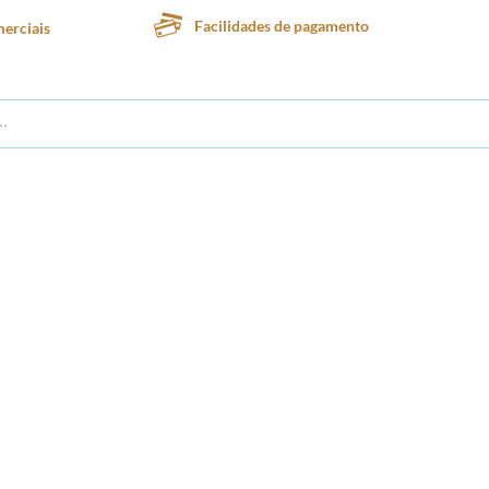
Facilidades de pagamento
erciais
te
Lanchonete
Padaria
Confeitaria
Sorveteria