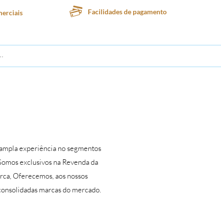
Facilidades de pagamento
erciais
te
Lanchonete
Padaria
Confeitaria
Sorveteria
 ampla experiência no segmentos
Somos exclusivos na Revenda da
arca, Oferecemos, aos nossos
 consolidadas marcas do mercado.