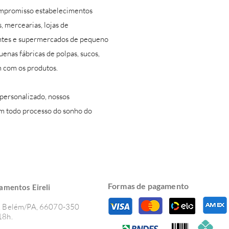
ompromisso estabelecimentos
, mercearias, lojas de
rantes e supermercados de pequeno
enas fábricas de polpas, sucos,
QUEM SOMOS
 com os produtos.
personalizado, nossos
 em todo processo do sonho do
Formas de pagamento
amentos Eir
eli
os, Belém/PA, 66070-350
18h.