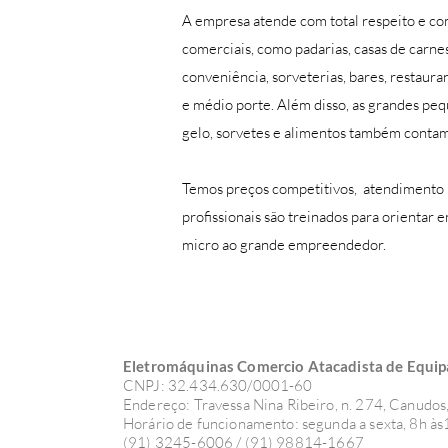
A empresa atende com total respeito e c
comerciais, como padarias, casas de carnes
conveniência, sorveterias, bares, restau
e médio porte. Além disso, as grandes pequ
gelo, sorvetes e alimentos também contam
Temos preços competitivos, atendimento 
profissionais são treinados para orientar
micro ao grande empreendedor.
Eletromáquinas Comercio Atacadista de Equip
CNPJ: 32.434.630/0001-60
Endereço: Travessa Nina Ribeiro, n. 274, Canud
Horário de funcionamento: segunda a sexta, 8h às
(91) 3245-6006 /
(91) 98814-1667