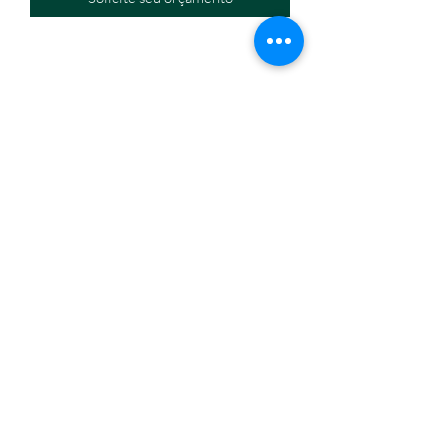
Eletromáquinas Comercio Atacadista de Equipamentos
Eir
eli
CNPJ:
32.434.630
/0001-60
Endereço: Travessa Nina Ribeiro, n. 274, Canudos,
Belém/PA,
66070-350
Horário de funcionamento: segunda a sexta, 8h às18h.
(91) 3245-6006
/
(91) 98814-1667
eletromaquinasbelem@gmail.com
Formas de pagamento
Fale conosco
Quem somos
Eletromáquinas e Equipamentos 2023 © Todos os direitos
reservados