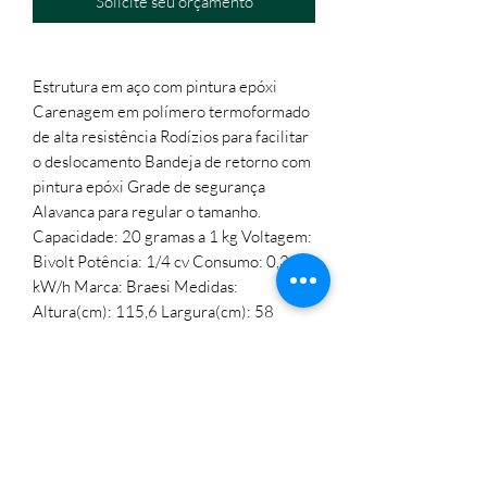
Solicite seu orçamento
Estrutura em aço com pintura epóxi
Carenagem em polímero termoformado
de alta resistência Rodízios para facilitar
o deslocamento Bandeja de retorno com
pintura epóxi Grade de segurança
Alavanca para regular o tamanho.
Capacidade: 20 gramas a 1 kg Voltagem:
Bivolt Potência: 1/4 cv Consumo: 0,31
kW/h Marca: Braesi Medidas:
Altura(cm): 115,6 Largura(cm): 58
Comprimento(cm): 84 Peso(kg): 67,5
Eletromáquinas Comercio Atacadista de Equipamentos
Eir
eli
CNPJ:
32.434.630
/0001-60