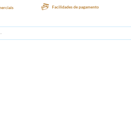
Facilidades de pagamento
erciais
te
Lanchonete
Padaria
Confeitaria
Sorveteria