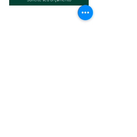
Eletromáquinas Comercio Atacadista de Equipamentos
Eir
eli
CNPJ:
32.434.630
/0001-60
Endereço: Travessa Nina Ribeiro, n. 274, Canudos,
Belém/PA,
66070-350
Horário de funcionamento: segunda a sexta, 8h às18h.
(91) 3245-6006
/
(91) 98814-1667
eletromaquinasbelem@gmail.com
Formas de pagamento
Fale conosco
Quem somos
Eletromáquinas e Equipamentos 2023 © Todos os direitos
reservados