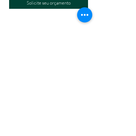
Solicite seu orçamento
Eletromáquinas Comercio Atacadista de Equipamentos
Eir
eli
CNPJ:
32.434.630
/0001-60
Endereço: Travessa Nina Ribeiro, n. 274, Canudos,
Belém/PA,
66070-350
Horário de funcionamento: segunda a sexta, 8h às18h.
(91) 3245-6006
/
(91) 98814-1667
eletromaquinasbelem@gmail.com
Formas de pagamento
Fale conosco
Quem somos
Eletromáquinas e Equipamentos 2023 © Todos os direitos
reservados