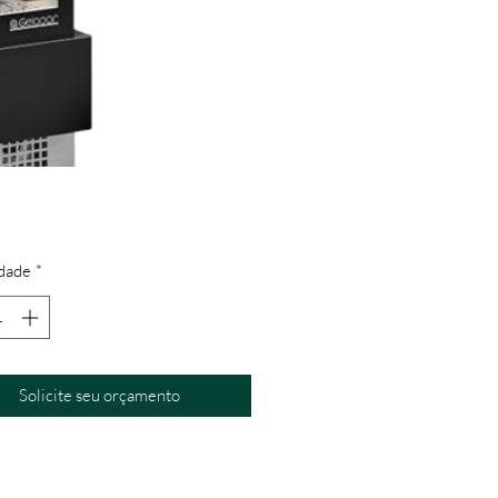
dade
*
Solicite seu orçamento