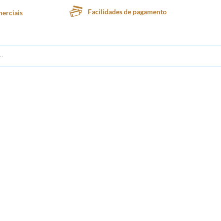
Facilidades de pagamento
erciais
te
Lanchonete
Padaria
Confeitaria
Sorveteria