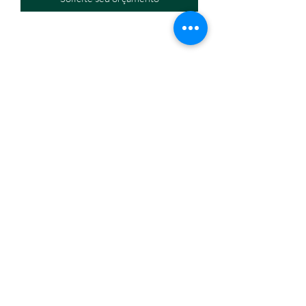
Eletromáquinas Comercio Atacadista de Equipamentos
Eir
eli
CNPJ:
32.434.630
/0001-60
Endereço: Travessa Nina Ribeiro, n. 274, Canudos,
Belém/PA,
66070-350
Horário de funcionamento: segunda a sexta, 8h às18h.
(91) 3245-6006
/
(91) 98814-1667
eletromaquinasbelem@gmail.com
Formas de pagamento
Fale conosco
Quem somos
Eletromáquinas e Equipamentos 2023 © Todos os direitos
reservados