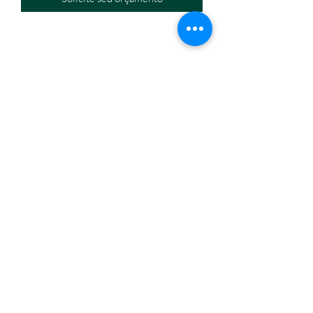
Eletromáquinas Comercio Atacadista de Equipamentos
Eir
eli
CNPJ:
32.434.630
/0001-60
Endereço: Travessa Nina Ribeiro, n. 274, Canudos,
Belém/PA,
66070-350
Horário de funcionamento: segunda a sexta, 8h às18h.
(91) 3245-6006
/
(91) 98814-1667
eletromaquinasbelem@gmail.com
Formas de pagamento
Fale conosco
Quem somos
Eletromáquinas e Equipamentos 2023 © Todos os direitos
reservados