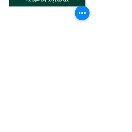
Solicite seu orçamento
Eletromáquinas Comercio Atacadista de Equipamentos
Eir
eli
CNPJ:
32.434.630
/0001-60
Endereço: Travessa Nina Ribeiro, n. 274, Canudos,
Belém/PA,
66070-350
Horário de funcionamento: segunda a sexta, 8h às18h.
(91) 3245-6006
/
(91) 98814-1667
eletromaquinasbelem@gmail.com
Formas de pagamento
Fale conosco
Quem somos
Eletromáquinas e Equipamentos 2023 © Todos os direitos
reservados