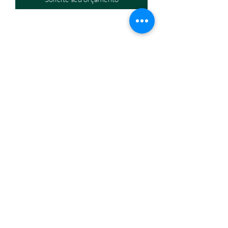
Eletromáquinas Comercio Atacadista de Equipamentos
Eir
eli
CNPJ:
32.434.630
/0001-60
Endereço: Travessa Nina Ribeiro, n. 274, Canudos,
Belém/PA,
66070-350
Horário de funcionamento: segunda a sexta, 8h às18h.
(91) 3245-6006
/
(91) 98814-1667
eletromaquinasbelem@gmail.com
Formas de pagamento
Fale conosco
Quem somos
Eletromáquinas e Equipamentos 2023 © Todos os direitos
reservados