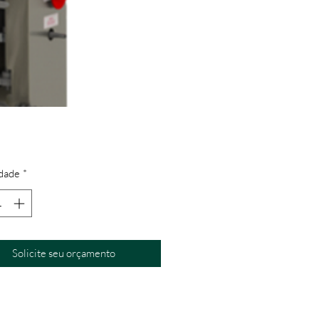
dade
*
Solicite seu orçamento