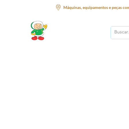
Máquinas, equipamentos e peças com
O melhor lugar para o seu negócio!
Início
Supermercado
Açougue
Restauran