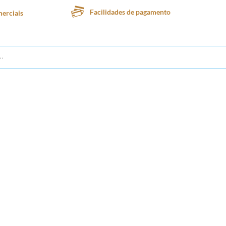
Facilidades de pagamento
erciais
te
Lanchonete
Padaria
Confeitaria
Sorveteria