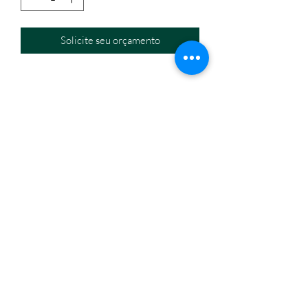
Solicite seu orçamento
Eletromáquinas Comercio Atacadista de Equipamentos
Eir
eli
CNPJ:
32.434.630
/0001-60
Endereço: Travessa Nina Ribeiro, n. 274, Canudos,
Belém/PA,
66070-350
Horário de funcionamento: segunda a sexta, 8h às18h.
(91) 3245-6006
/
(91) 98814-1667
eletromaquinasbelem@gmail.com
Formas de pagamento
Fale conosco
Quem somos