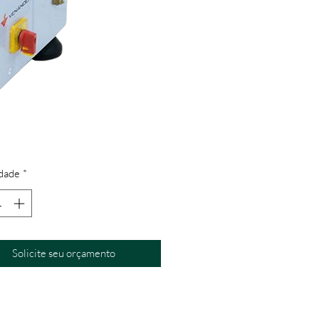
dade
*
Solicite seu orçamento