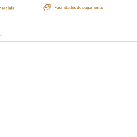
Facilidades de pagamento
erciais
te
Lanchonete
Padaria
Confeitaria
Sorveteria